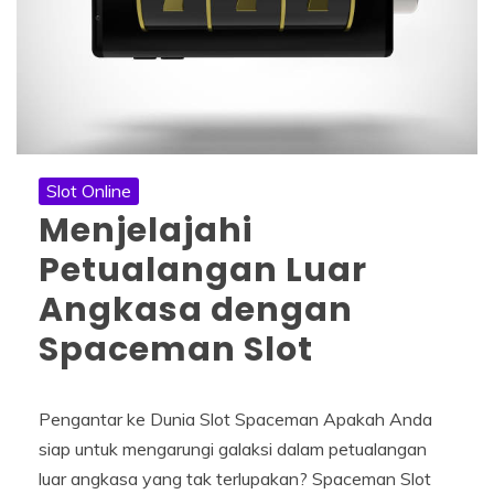
Slot Online
Menjelajahi
Petualangan Luar
Angkasa dengan
Spaceman Slot
Pengantar ke Dunia Slot Spaceman Apakah Anda
siap untuk mengarungi galaksi dalam petualangan
luar angkasa yang tak terlupakan? Spaceman Slot