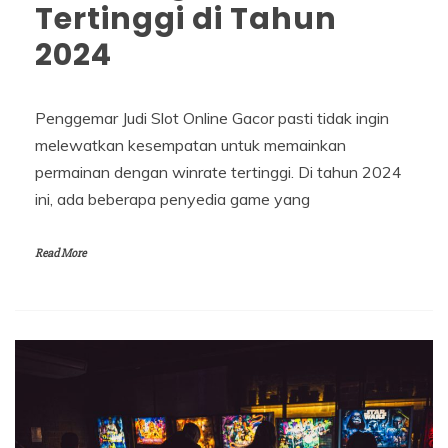
Tertinggi di Tahun
2024
Penggemar Judi Slot Online Gacor pasti tidak ingin
melewatkan kesempatan untuk memainkan
permainan dengan winrate tertinggi. Di tahun 2024
ini, ada beberapa penyedia game yang
Read More