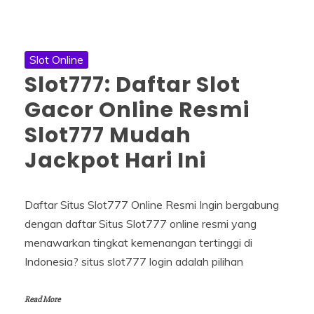
Slot Online
Slot777: Daftar Slot
Gacor Online Resmi
Slot777 Mudah
Jackpot Hari Ini
Daftar Situs Slot777 Online Resmi Ingin bergabung
dengan daftar Situs Slot777 online resmi yang
menawarkan tingkat kemenangan tertinggi di
Indonesia? situs slot777 login adalah pilihan
Read More