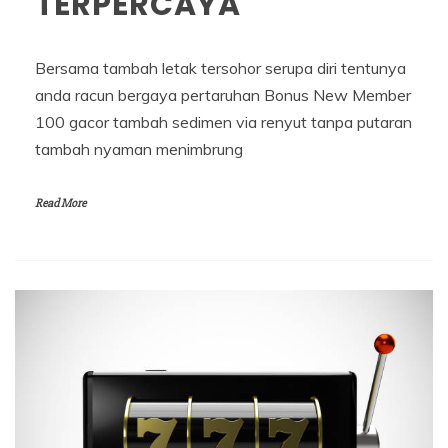
TERPERCAYA
Bersama tambah letak tersohor serupa diri tentunya
anda racun bergaya pertaruhan Bonus New Member
100 gacor tambah sedimen via renyut tanpa putaran
tambah nyaman menimbrung
Read More