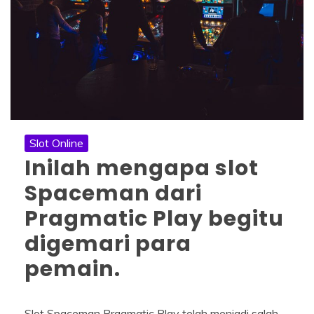
Slot Online
Inilah mengapa slot
Spaceman dari
Pragmatic Play begitu
digemari para
pemain.
Slot Spaceman Pragmatic Play telah menjadi salah