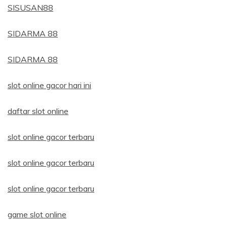
SISUSAN88
SIDARMA 88
SIDARMA 88
slot online gacor hari ini
daftar slot online
slot online gacor terbaru
slot online gacor terbaru
slot online gacor terbaru
game slot online