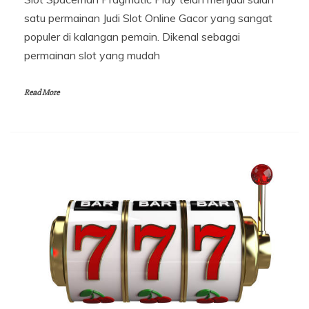
satu permainan Judi Slot Online Gacor yang sangat
populer di kalangan pemain. Dikenal sebagai
permainan slot yang mudah
Read More