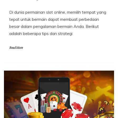
Di dunia permainan slot online, memilih tempat yang
tepat untuk bermain dapat membuat perbedaan
besar dalam pengalaman bermain Anda. Berikut
adalah beberapa tips dan strategi
Read More