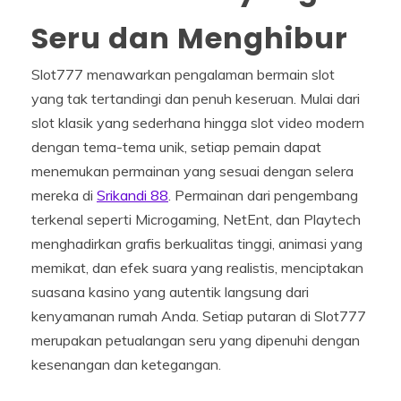
Seru dan Menghibur
Slot777 menawarkan pengalaman bermain slot
yang tak tertandingi dan penuh keseruan. Mulai dari
slot klasik yang sederhana hingga slot video modern
dengan tema-tema unik, setiap pemain dapat
menemukan permainan yang sesuai dengan selera
mereka di
Srikandi 88
. Permainan dari pengembang
terkenal seperti Microgaming, NetEnt, dan Playtech
menghadirkan grafis berkualitas tinggi, animasi yang
memikat, dan efek suara yang realistis, menciptakan
suasana kasino yang autentik langsung dari
kenyamanan rumah Anda. Setiap putaran di Slot777
merupakan petualangan seru yang dipenuhi dengan
kesenangan dan ketegangan.