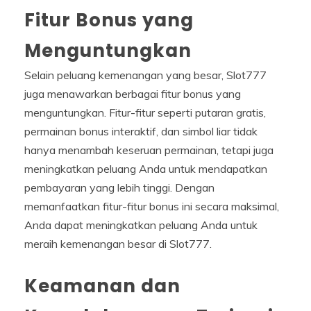
Fitur Bonus yang
Menguntungkan
Selain peluang kemenangan yang besar, Slot777
juga menawarkan berbagai fitur bonus yang
menguntungkan. Fitur-fitur seperti putaran gratis,
permainan bonus interaktif, dan simbol liar tidak
hanya menambah keseruan permainan, tetapi juga
meningkatkan peluang Anda untuk mendapatkan
pembayaran yang lebih tinggi. Dengan
memanfaatkan fitur-fitur bonus ini secara maksimal,
Anda dapat meningkatkan peluang Anda untuk
meraih kemenangan besar di Slot777.
Keamanan dan