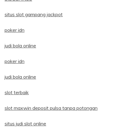
situs slot gampang jackpot
poker idn
judi bola online
poker idn
judi bola online
slot terbaik
slot maxwin deposit pulsa tanpa potongan
situs judi slot online