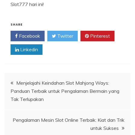
Slot777 hari ini!
SHARE
Facebook
Twitter
Pinterest
Linkedin
Navigasi
Menjelajahi Keindahan Slot Mahjong Ways:
Panduan Terbaik untuk Pengalaman Bermain yang
pos
Tak Terlupakan
Pengalaman Mesin Slot Online Terbaik: Kiat dan Trik
untuk Sukses