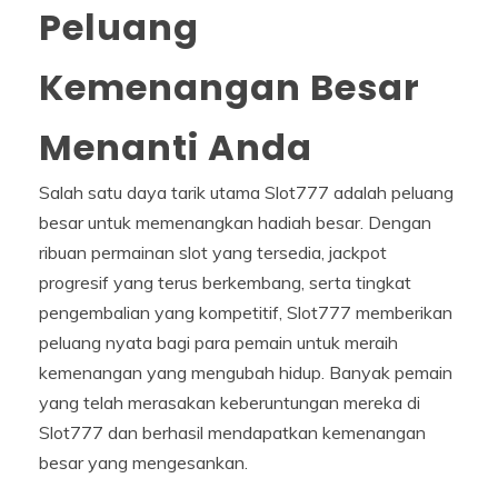
Peluang
Kemenangan Besar
Menanti Anda
Salah satu daya tarik utama Slot777 adalah peluang
besar untuk memenangkan hadiah besar. Dengan
ribuan permainan slot yang tersedia, jackpot
progresif yang terus berkembang, serta tingkat
pengembalian yang kompetitif, Slot777 memberikan
peluang nyata bagi para pemain untuk meraih
kemenangan yang mengubah hidup. Banyak pemain
yang telah merasakan keberuntungan mereka di
Slot777 dan berhasil mendapatkan kemenangan
besar yang mengesankan.