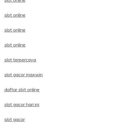
slot online
slot online
slot online
slot online
slot terpercaya
slot gacor maxwin
daftar slot online
slot gacor hari ini
slot gacor