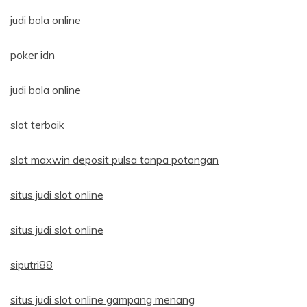
judi bola online
poker idn
judi bola online
slot terbaik
slot maxwin deposit pulsa tanpa potongan
situs judi slot online
situs judi slot online
siputri88
situs judi slot online gampang menang