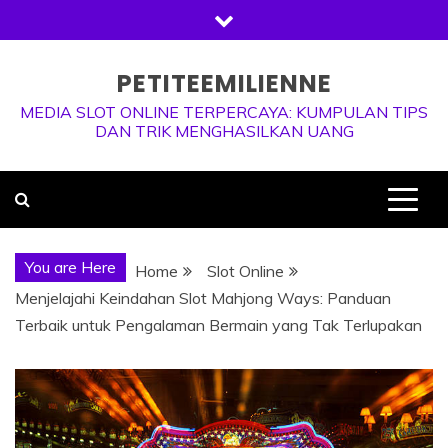
Skip
to
content
PETITEEMILIENNE
MEDIA SLOT ONLINE TERPERCAYA: KUMPULAN TIPS
DAN TRIK MENGHASILKAN UANG
You are Here
Home
Slot Online
Menjelajahi Keindahan Slot Mahjong Ways: Panduan
Terbaik untuk Pengalaman Bermain yang Tak Terlupakan