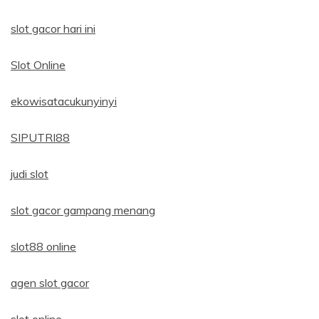
slot gacor hari ini
Slot Online
ekowisatacukunyinyi
SIPUTRI88
judi slot
slot gacor gampang menang
slot88 online
agen slot gacor