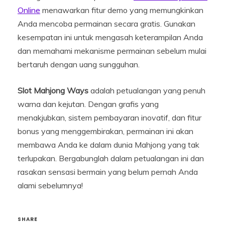
Online
menawarkan fitur demo yang memungkinkan
Anda mencoba permainan secara gratis. Gunakan
kesempatan ini untuk mengasah keterampilan Anda
dan memahami mekanisme permainan sebelum mulai
bertaruh dengan uang sungguhan.
Slot Mahjong Ways
adalah petualangan yang penuh
warna dan kejutan. Dengan grafis yang
menakjubkan, sistem pembayaran inovatif, dan fitur
bonus yang menggembirakan, permainan ini akan
membawa Anda ke dalam dunia Mahjong yang tak
terlupakan. Bergabunglah dalam petualangan ini dan
rasakan sensasi bermain yang belum pernah Anda
alami sebelumnya!
SHARE