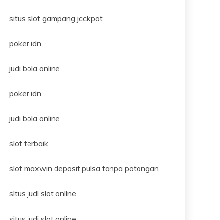
situs slot gampang jackpot
poker idn
judi bola online
poker idn
judi bola online
slot terbaik
slot maxwin deposit pulsa tanpa potongan
situs judi slot online
situs judi slot online