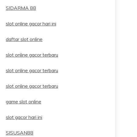
SIDARMA 88
slot online gacor hari ini
daftar slot online
slot online gacor terbaru
slot online gacor terbaru
slot online gacor terbaru
game slot online
slot gacor hari ini
SISUSAN88