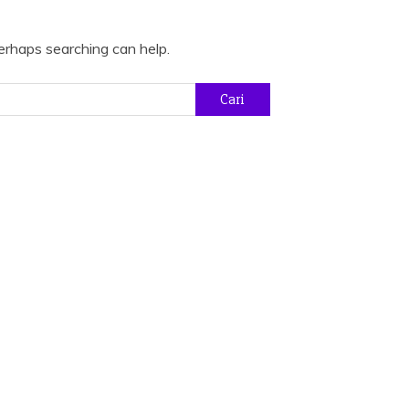
Perhaps searching can help.