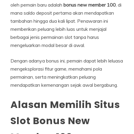
oleh pemain baru adalah
bonus new member 100
, di
mana saldo deposit pertama akan mendapatkan
tambahan hingga dua kali lipat. Penawaran ini
memberikan peluang lebih luas untuk menjajal
berbagai jenis permainan slot tanpa harus
mengeluarkan modal besar di awal.
Dengan adanya bonus ini, pemain dapat lebih leluasa
mengeksplorasi fitur game, memahami pola
permainan, serta meningkatkan peluang
mendapatkan kemenangan sejak awal bergabung.
Alasan Memilih Situs
Slot Bonus New