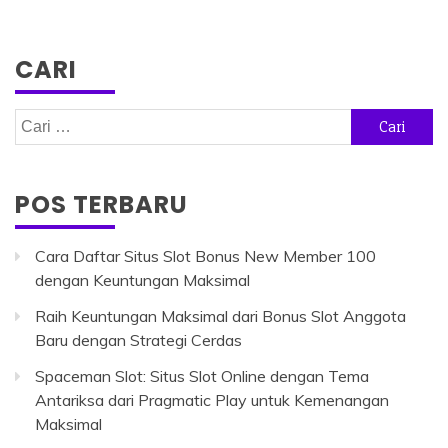
CARI
Cari
untuk:
POS TERBARU
Cara Daftar Situs Slot Bonus New Member 100
dengan Keuntungan Maksimal
Raih Keuntungan Maksimal dari Bonus Slot Anggota
Baru dengan Strategi Cerdas
Spaceman Slot: Situs Slot Online dengan Tema
Antariksa dari Pragmatic Play untuk Kemenangan
Maksimal