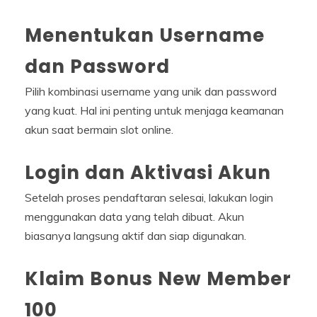
Menentukan Username
dan Password
Pilih kombinasi username yang unik dan password
yang kuat. Hal ini penting untuk menjaga keamanan
akun saat bermain slot online.
Login dan Aktivasi Akun
Setelah proses pendaftaran selesai, lakukan login
menggunakan data yang telah dibuat. Akun
biasanya langsung aktif dan siap digunakan.
Klaim Bonus New Member
100