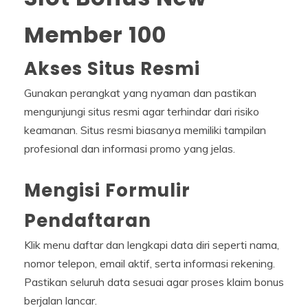
Member 100
Akses Situs Resmi
Gunakan perangkat yang nyaman dan pastikan
mengunjungi situs resmi agar terhindar dari risiko
keamanan. Situs resmi biasanya memiliki tampilan
profesional dan informasi promo yang jelas.
Mengisi Formulir
Pendaftaran
Klik menu daftar dan lengkapi data diri seperti nama,
nomor telepon, email aktif, serta informasi rekening.
Pastikan seluruh data sesuai agar proses klaim bonus
berjalan lancar.