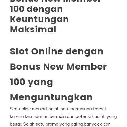
100 dengan
Keuntungan
Maksimal
Slot Online dengan
Bonus New Member
100 yang
Menguntungkan
Slot online menjadi salah satu permainan favorit
karena kemudahan bermain dan potensi hadiah yang
besar. Salah satu promo yang paling banyak dicari