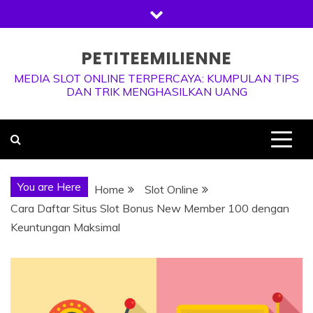
Skip
to
content
PETITEEMILIENNE
MEDIA SLOT ONLINE TERPERCAYA: KUMPULAN TIPS
DAN TRIK MENGHASILKAN UANG
You are Here
Home
Slot Online
Cara Daftar Situs Slot Bonus New Member 100 dengan
Keuntungan Maksimal