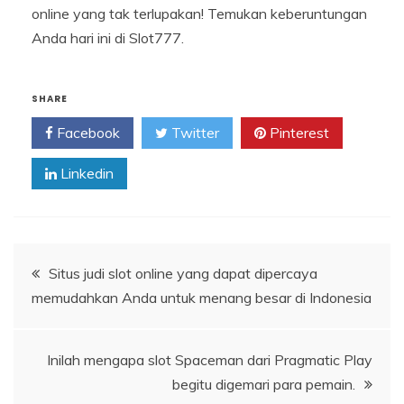
online yang tak terlupakan! Temukan keberuntungan
Anda hari ini di Slot777.
SHARE
Facebook
Twitter
Pinterest
Linkedin
Navigasi
Situs judi slot online yang dapat dipercaya
memudahkan Anda untuk menang besar di Indonesia
pos
Inilah mengapa slot Spaceman dari Pragmatic Play
begitu digemari para pemain.