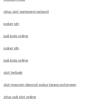
situs slot gampang jackpot
poker idn
judi bola online
poker idn
judi bola online
slot terbaik
slot maxwin deposit pulsa tanpa potongan
situs judi slot online