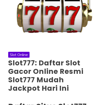
Slot Online
Slot777: Daftar Slot
Gacor Online Resmi
Slot777 Mudah
Jackpot Hari Ini