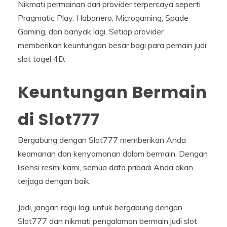
Nikmati permainan dari provider terpercaya seperti
Pragmatic Play, Habanero, Microgaming, Spade
Gaming, dan banyak lagi. Setiap provider
memberikan keuntungan besar bagi para pemain judi
slot togel 4D.
Keuntungan Bermain
di Slot777
Bergabung dengan Slot777 memberikan Anda
keamanan dan kenyamanan dalam bermain. Dengan
lisensi resmi kami, semua data pribadi Anda akan
terjaga dengan baik.
Jadi, jangan ragu lagi untuk bergabung dengan
Slot777 dan nikmati pengalaman bermain judi slot