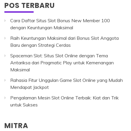
POS TERBARU
Cara Daftar Situs Slot Bonus New Member 100
dengan Keuntungan Maksimal
Raih Keuntungan Maksimal dari Bonus Slot Anggota
Baru dengan Strategi Cerdas
Spaceman Slot: Situs Slot Online dengan Tema
Antariksa dari Pragmatic Play untuk Kemenangan
Maksimal
Rahasia Fitur Unggulan Game Slot Online yang Mudah
Mendapat Jackpot
Pengalaman Mesin Slot Online Terbaik: Kiat dan Trik
untuk Sukses
MITRA