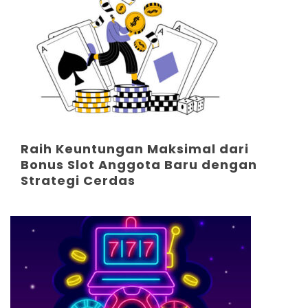
Raih Keuntungan Maksimal dari
Bonus Slot Anggota Baru dengan
Strategi Cerdas