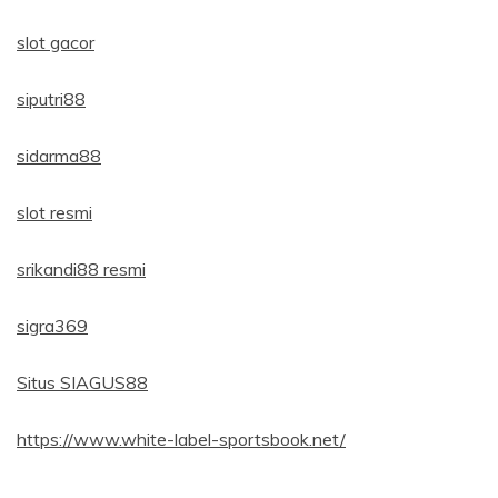
slot gacor
siputri88
sidarma88
slot resmi
srikandi88 resmi
sigra369
Situs SIAGUS88
https://www.white-label-sportsbook.net/