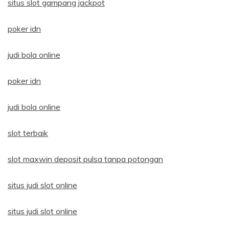
situs slot gampang jackpot
poker idn
judi bola online
poker idn
judi bola online
slot terbaik
slot maxwin deposit pulsa tanpa potongan
situs judi slot online
situs judi slot online